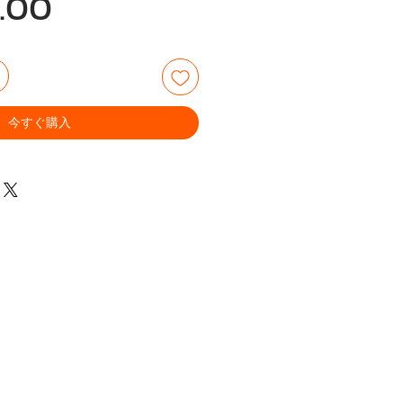
価
.00
格
今すぐ購入