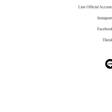
Line Official Accoun
Instagra
Faceboo
Tikto