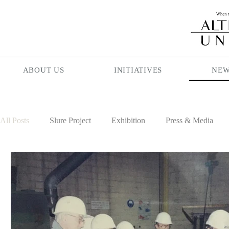
ABOUT US
INITIATIVES
NEW
All Posts
Slure Project
Exhibition
Press & Media
Projectionist ASIA
Palam Palam
Season Maniac