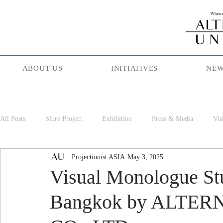
ABOUT US
INITIATIVES
NEW
All Posts
Slure Project
Exhibition
Press & Media
Vis
Projectionist ASIA
May 3, 2025
Projectionist ASIA
Palam Palam
Season Maniac
Cof
Visual Monologue St
Bangkok by ALTE