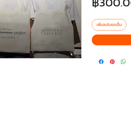
฿300.
เพิ่มลงในรถเข็น