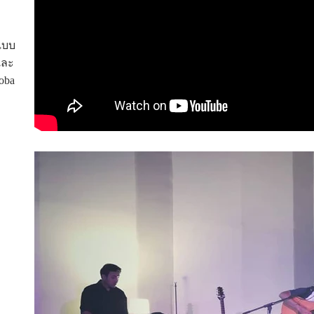
แบบ
และ
Aoba