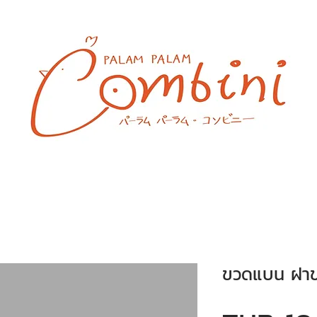
ขวดแบน ฝา