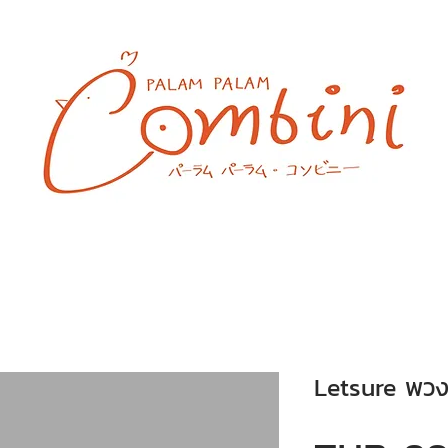
Letsure พวงก