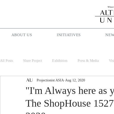
ABOUT US
INITIATIVES
NEW
All Posts
Slure Project
Exhibition
Press & Media
Vis
Projectionist ASIA
Aug 12, 2020
Projectionist ASIA
Palam Palam
Season Maniac
Cof
"I'm Always here as y
The ShopHouse 1527 