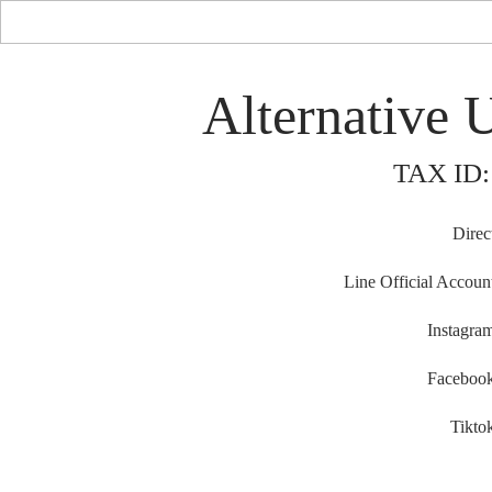
History of World Group (Est.
1972)
Alternative 
TAX ID:
Direc
Line Official Accoun
Instagra
Faceboo
Tikto