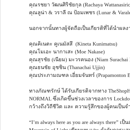
คุณรชยา วัฒนศิริชัยกุล (Rachaya Wattanasiri
คุณลูน่า & วราลี ณ ป้อมเพชร (Lunar & Varal
นอกจากนั้นทางผู้จัดถือเป็นเกียรติที่ได้นำผ
คุณคิเนตะ คูเนมัสสึ  (Kineta Kunimatsu)
คุณโมเอะ นากาเสะ (Moe Nakase)
คุณสุรชัย (เนียม) มะวรคนอง (Niam Surachai
คุณธนชัย อุชชิน (Thanachai Ujjin)
คุณประภามณฑล เอี่ยมจันทร์ (Prapamonton E
ทางภัณฑรักษ์ ได้รับเกียรติจากทาง TheShopH
NORMAL ซึ่งเกิดขึ้นช่วงเวลาของการ Lockdown
กว้างถึงวิถีชีวิต และ ความรู้สึกของผู้คนเป็
“I’m always here as you are always there” เ